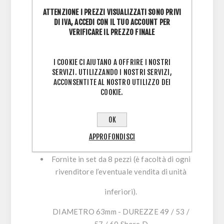
di un mix di materiali in polimero
ATTENZIONE I PREZZI VISUALIZZATI SONO PRIVI
termoplastico.
DI IVA, ACCEDI CON IL TUO ACCOUNT PER
VERIFICARE IL PREZZO FINALE
Rappresentano un buon compromesso fra
grip e scorrevolezza.
I COOKIE CI AIUTANO A OFFRIRE I NOSTRI
SERVIZI. UTILIZZANDO I NOSTRI SERVIZI,
Profilo medio con finitura tornita che
ACCONSENTITE AL NOSTRO UTILIZZO DEI
permette l’utilizzo in competizione con un
COOKIE.
tempo di adattamento minimo.
OK
Disponibili in quattro durezze (colori) e
APPROFONDISCI
due diametri: 57mm e 55mm.
Fornite in set da 8 pezzi (è facoltà di ogni
rivenditore l’eventuale vendita di unità
inferiori).
DIAMETRO 63mm - DUREZZE 49 / 53 /
57 / 60 Shore D