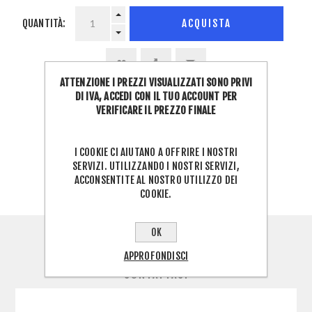
QUANTITÀ:
ACQUISTA
ATTENZIONE I PREZZI VISUALIZZATI SONO PRIVI
DI IVA, ACCEDI CON IL TUO ACCOUNT PER
VERIFICARE IL PREZZO FINALE
SHARE:
SELEZIONA L'INDIRIZZO A CUI VUOI SPEDIRE
I COOKIE CI AIUTANO A OFFRIRE I NOSTRI
SERVIZI. UTILIZZANDO I NOSTRI SERVIZI,
ACCONSENTITE AL NOSTRO UTILIZZO DEI
COOKIE.
OK
REVIEWS
APPROFONDISCI
CONTATTACI