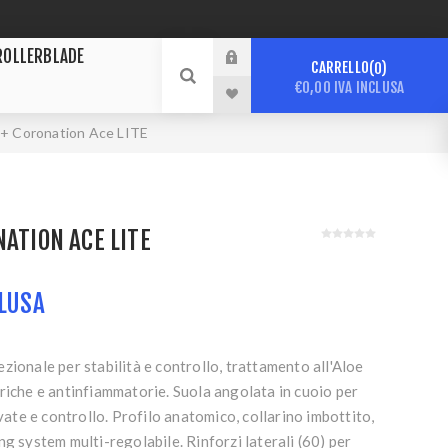
ROLLERBLADE
CARRELLO
0
€0,00 IVA INCLUSA
 + Coronation Ace LITE
NATION ACE LITE
CLUSA
zionale per stabilità e controllo, trattamento all'Aloe
riche e antinfiammatorie. Suola angolata in cuoio per
evate e controllo. Profilo anatomico, collarino imbottito,
ng system multi-regolabile. Rinforzi laterali (60) per