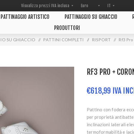
PATTINAGGIO ARTISTICO
PATTINAGGIO SU GHIACCIO
PRODUTTORI
IO SU GHIACCIO
/
PATTINI COMPLETI
/
RISPORT
/
Rf3 Pro
RF3 PRO + CORO
€618,99 IVA IN
Pattino con fodera ecce
per proprietà antibatte
inclinazioni laterali el
termoformabilità e laci