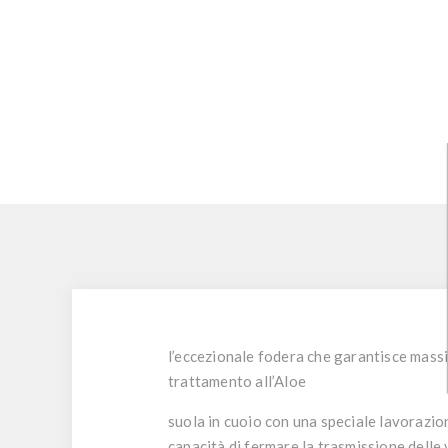
l’eccezionale fodera che garantisce massi
trattamento all’Aloe
suola in cuoio con una speciale lavorazion
capacità di fermare la trasmissione delle 