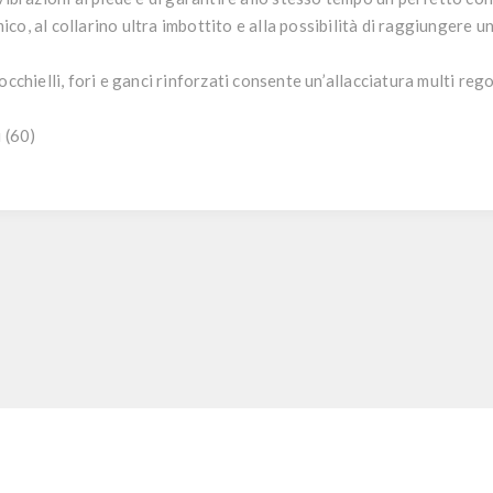
co, al collarino ultra imbottito e alla possibilità di raggiungere u
cchielli, fori e ganci rinforzati consente un’allacciatura multi regol
i (60)