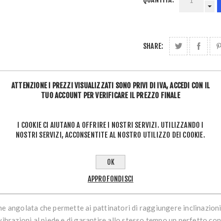
SHARE:
ATTENZIONE I PREZZI VISUALIZZATI SONO PRIVI DI IVA, ACCEDI CON IL
TUO ACCOUNT PER VERIFICARE IL PREZZO FINALE
I COOKIE CI AIUTANO A OFFRIRE I NOSTRI SERVIZI. UTILIZZANDO I
OVERVIEW
REVIEWS
CONTATTACI
NOSTRI SERVIZI, ACCONSENTITE AL NOSTRO UTILIZZO DEI COOKIE.
OK
ma stabilità e massimo controllo del pattino, con proprietà antiba
APPROFONDISCI
e angolata che permette ai pattinatori di raggiungere inclinazioni l
vibrazioni al piede e di garantire allo stesso tempo un perfetto con