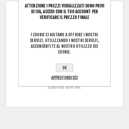
ATTENZIONE I PREZZI VISUALIZZATI SONO PRIVI
DI IVA, ACCEDI CON IL TUO ACCOUNT PER
VERIFICARE IL PREZZO FINALE
Progettato per imitare i movimenti del
pattinaggio, migliora la postura, l’equilibrio e
I COOKIE CI AIUTANO A OFFRIRE I NOSTRI
l’agilità, rinforzando gli addominali.
SERVIZI. UTILIZZANDO I NOSTRI SERVIZI,
ACCONSENTITE AL NOSTRO UTILIZZO DEI
Utilissimo per il riscaldamento. Base di
COOKIE.
appoggio ampia per l’appoggio comodo del
piede. Profilo longitudinale a due raggi per
OK
avere un rocker non pronunciato.
APPROFONDISCI
Profilo trasversale piatto per avere più
stabilità laterale.