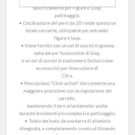
• Lo Spin è un telaio senza toestop, progettato
specificamente per Figure e Loop
pattinaggio.
• L'inclinazione dei perni da 20' rende questo un
telaio versatile, utilizzabile per entrambi
figure e loop.
• Viene fornito con un set di cuscini in gomma
naturale per l'esecuzione di loop,
e un set di cuscini in elastomero (inclusi come
accessorio) per l'esecuzione di
Cifre.
• Meccanismo "Click-action" che consente una
maggiore precisione con la regolazione del
carrello,
mantenendo il loro orientamento anche
durante movimenti più complessi e pattinaggio.
• Telaio derivato da una barra di alluminio
disegnata, e completamente creato utilizzando