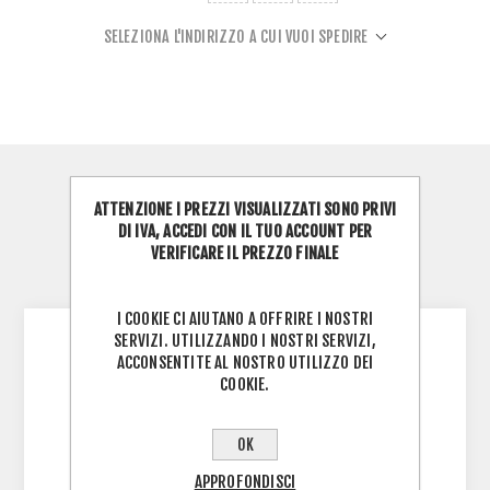
SELEZIONA L'INDIRIZZO A CUI VUOI SPEDIRE
OVERVIEW
ATTENZIONE I PREZZI VISUALIZZATI SONO PRIVI
DI IVA, ACCEDI CON IL TUO ACCOUNT PER
REVIEWS
VERIFICARE IL PREZZO FINALE
CONTATTACI
I COOKIE CI AIUTANO A OFFRIRE I NOSTRI
SERVIZI. UTILIZZANDO I NOSTRI SERVIZI,
ACCONSENTITE AL NOSTRO UTILIZZO DEI
Il telaio Saturno (piastra) è progettato per il
COOKIE.
pattinaggio di livello intermedio, ed è
utilizzabile per
OK
la disciplina dei Loop.
APPROFONDISCI